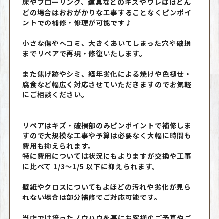
床やフローリング、建具などのキズやワレはほとん
どの場合はおおがかりな工事することなくピンポイ
ントでの補修・修理が可能です♪
小さな傷やヘコミ、大きくあいてしまった穴や破損
までリペアで再現・修復いたします。
また焦げ跡やシミ、経年劣化による焼けや色褪せ・
腐食など幅広く対応させていただきますのでお気軽
にご相談ください。
リペアはキズ・破損部のみピンポイントで補修しま
すので大規模な工事や予算は必要なく大幅に時間も
費用も抑えられます。
特に費用については状況にもよりますが交換や工事
に比べて 1/3～1/5 以下に抑えられます。
壁紙やクロスについてもよほどの汚れや劣化が見ら
れない場合は部分補修でご対応可能です。
当店では培ったノウハウを基にお客様のご予算やご