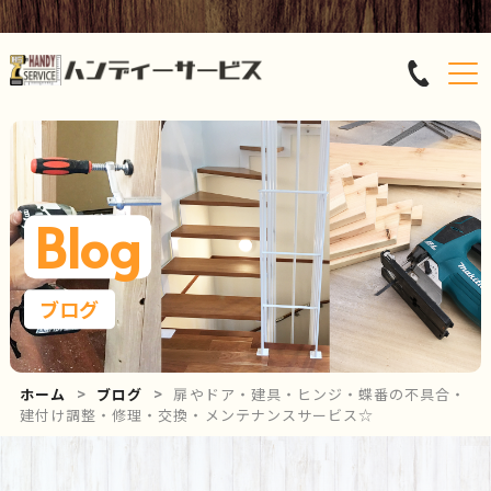
Blog
ブログ
ホーム
ブログ
扉やドア・建具・ヒンジ・蝶番の不具合・
建付け調整・修理・交換・メンテナンスサービス☆