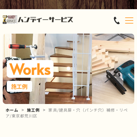
Works
施工例
ホーム
施工例
家具/建具扉・穴（パンチ穴）補修・リペ
ア/東京都荒川区